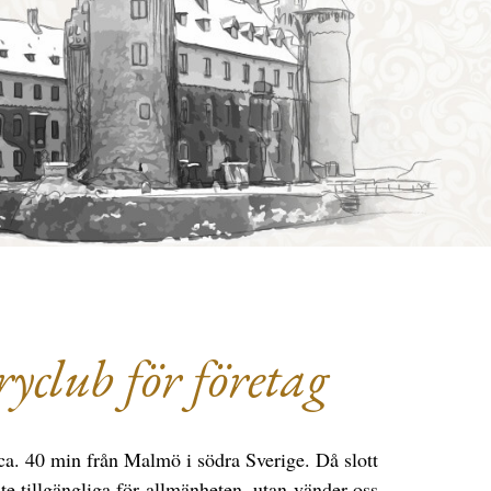
yclub för företag
 ca. 40 min från Malmö i södra Sverige. Då slott
nte tillgängliga för allmänheten, utan vänder oss