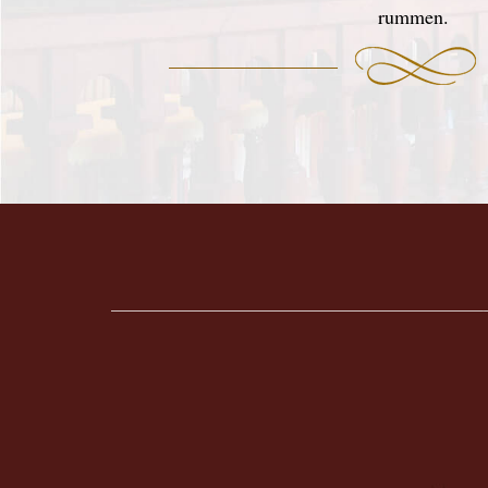
rummen.
Footer