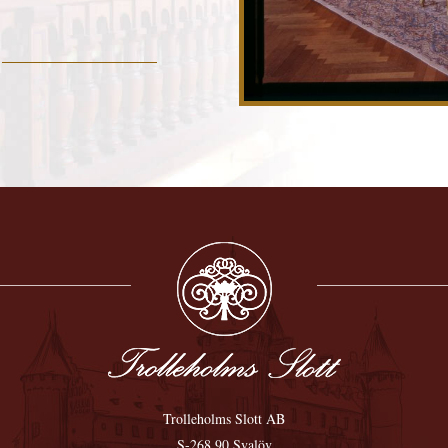
Trolleholms Slott AB
S-268 90 Svalöv