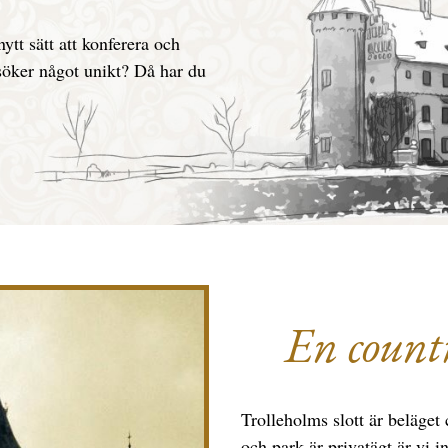
ytt sätt att konferera och
söker något unikt? Då har du
En countr
Trolleholms slott är beläget
och park är privatägt är vi i