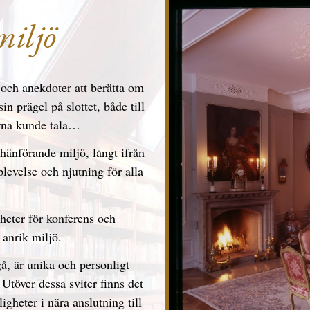
miljö
och anekdoter att berätta om
in prägel på slottet, både till
arna kunde tala…
änförande miljö, långt ifrån
plevelse och njutning för alla
heter för konferens och
 anrik miljö.
gå, är unika och personligt
 Utöver dessa sviter finns det
heter i nära anslutning till