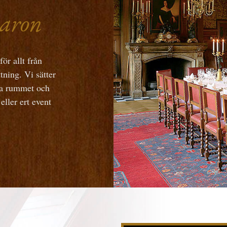
varon
ör allt från
tning. Vi sätter
ta rummet och
eller ert event